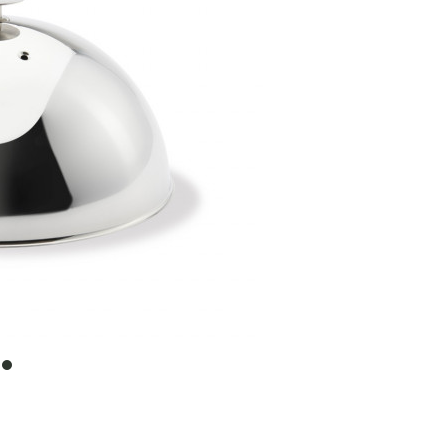
item
0