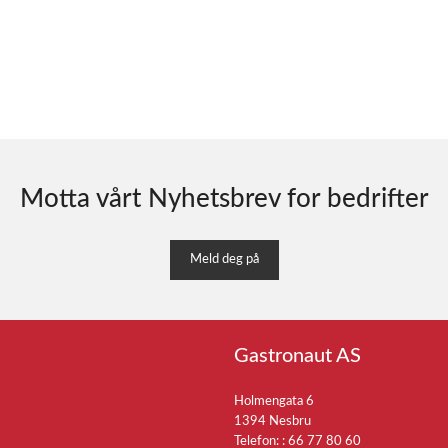
Motta vårt Nyhetsbrev for bedrifter
Meld deg på
Gastronaut AS
Holmengata 6
1394 Nesbru
Telefon: :
66 77 80 60