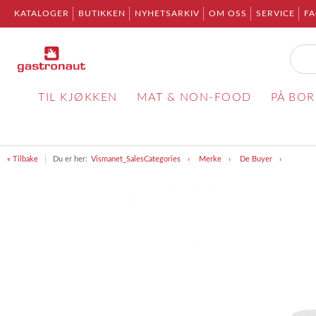
KATALOGER
BUTIKKEN
NYHETSARKIV
OM OSS
SERVICE
F
TIL KJØKKEN
MAT & NON-FOOD
PÅ BO
« Tilbake
Du er her:
Vismanet_SalesCategories
Merke
De Buyer