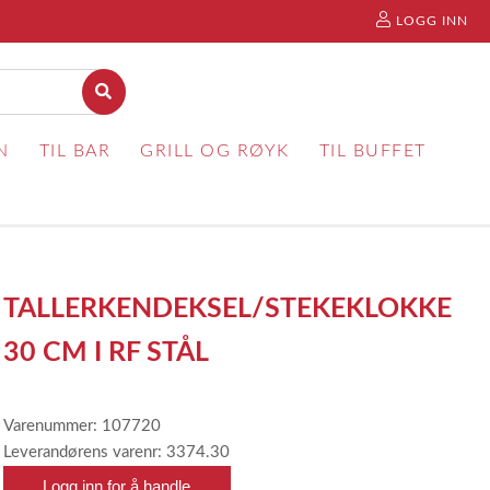
LOGG INN
N
TIL BAR
GRILL OG RØYK
TIL BUFFET
TALLERKENDEKSEL/STEKEKLOKKE
30 CM I RF STÅL
Varenummer: 107720
Leverandørens varenr: 3374.30
Logg inn for å handle