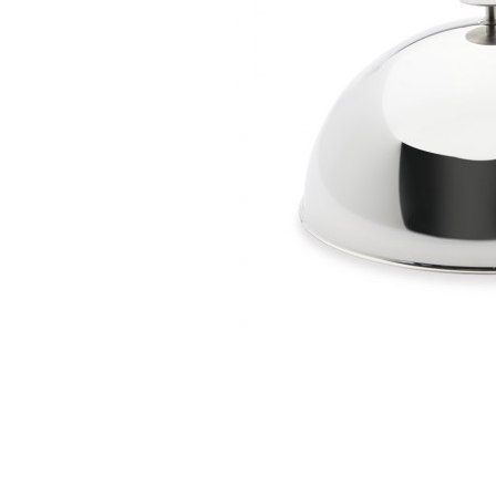
Item
1
of