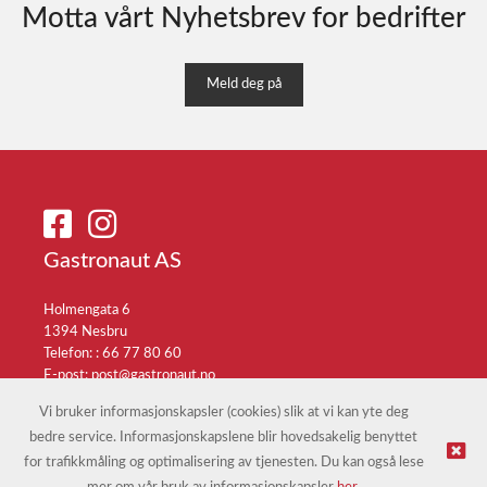
Motta vårt Nyhetsbrev for bedrifter
Meld deg på
Gastronaut AS
Holmengata 6
1394 Nesbru
Telefon: :
66 77 80 60
E-post:
post@gastronaut.no
Selgerportal
Vi bruker informasjonskapsler (cookies) slik at vi kan yte deg
bedre service. Informasjonskapslene blir hovedsakelig benyttet
for trafikkmåling og optimalisering av tjenesten. Du kan også lese
© Gastronaut AS |
Nettbutikk levert av Kréatif