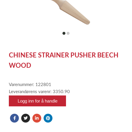
item
item
0
1
Item
1
CHINESE STRAINER PUSHER BEECH
of
2
WOOD
Varenummer: 122801
Leverandørens varenr: 3350.90
Logg inn for å handle