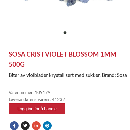
item
0
Item
1
SOSA CRIST VIOLET BLOSSOM 1MM
of
1
500G
Biter av violblader krystallisert med sukker. Brand: Sosa
Varenummer: 109179
Leverandørens varenr: 41232
Logg inn for å handle