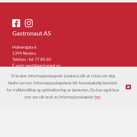
Gastronaut AS
Holmengata 6
1394 Nesbru
Telefon: :
66 77 80 60
E-post:
post@gastronaut.no
Selgerportal
Vi bruker informasjonskapsler (cookies) slik at vi kan yte deg
bedre service. Informasjonskapslene blir hovedsakelig benyttet
for trafikkmåling og optimalisering av tjenesten. Du kan også lese
© Gastronaut AS |
Nettbutikk levert av Kréatif
mer om vår bruk av informasjonskapsler
her
.