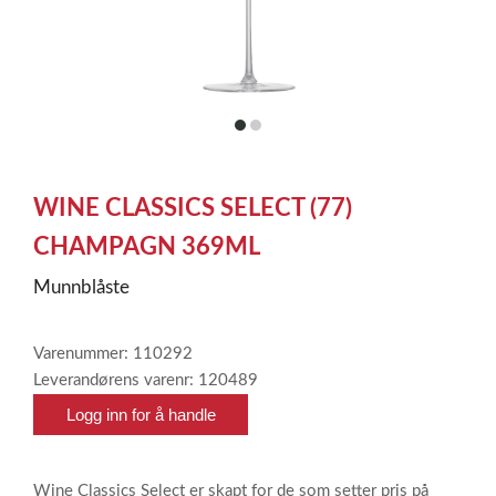
item
item
0
1
Item
1
WINE CLASSICS SELECT (77)
of
2
CHAMPAGN 369ML
Munnblåste
Varenummer: 110292
Leverandørens varenr: 120489
Logg inn for å handle
Wine Classics Select er skapt for de som setter pris på