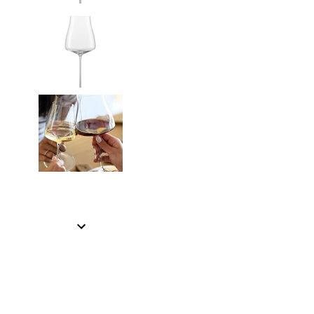
Item
1
of
3