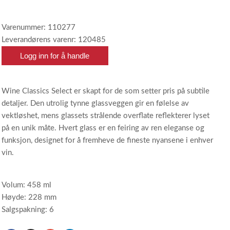
Varenummer: 110277
Leverandørens varenr: 120485
Logg inn for å handle
Wine Classics Select er skapt for de som setter pris på subtile
detaljer. Den utrolig tynne glassveggen gir en følelse av
vektløshet, mens glassets strålende overflate reflekterer lyset
på en unik måte. Hvert glass er en feiring av ren eleganse og
funksjon, designet for å fremheve de fineste nyansene i enhver
vin.
Volum: 458 ml
Høyde: 228 mm
Salgspakning: 6