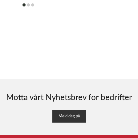
item
item
item
0
1
2
Motta vårt Nyhetsbrev for bedrifter
Meld deg på