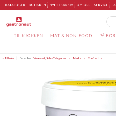
KATALOGER
BUTIKKEN
NYHETSARKIV
OM OSS
SERVICE
F
TIL KJØKKEN
MAT & NON-FOOD
PÅ BO
« Tilbake
Du er her:
Vismanet_SalesCategories
Merke
Toufood