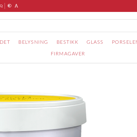
AQ
RDET
BELYSNING
BESTIKK
GLASS
PORSELE
FIRMAGAVER