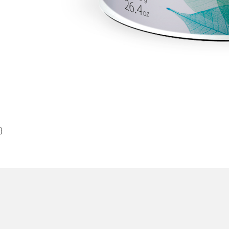
Item
1
of
1
}