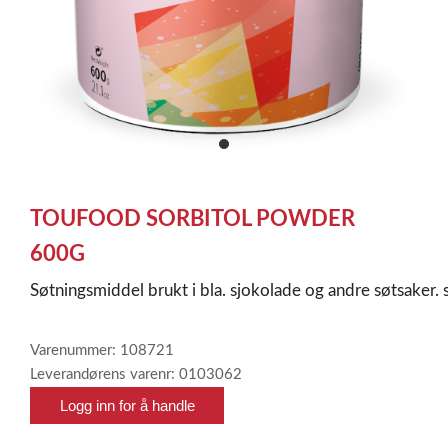
item
0
Item
1
TOUFOOD SORBITOL POWDER
of
1
600G
Søtningsmiddel brukt i bla. sjokolade og andre søtsaker. 
Varenummer: 108721
Leverandørens varenr: 0103062
Logg inn for å handle