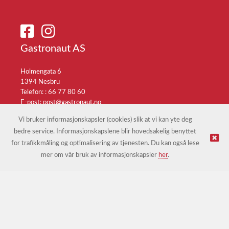
Gastronaut AS
Holmengata 6
1394 Nesbru
Telefon: :
66 77 80 60
E-post:
post@gastronaut.no
Selgerportal
Vi bruker informasjonskapsler (cookies) slik at vi kan yte deg
bedre service. Informasjonskapslene blir hovedsakelig benyttet
for trafikkmåling og optimalisering av tjenesten. Du kan også lese
© Gastronaut AS |
Nettbutikk levert av Kréatif
mer om vår bruk av informasjonskapsler
her
.