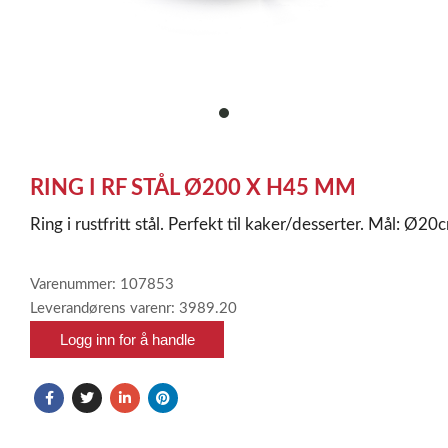
item
0
Item
1
RING I RF STÅL Ø200 X H45 MM
of
1
Ring i rustfritt stål. Perfekt til kaker/desserter. Mål: 
Varenummer: 107853
Leverandørens varenr: 3989.20
Logg inn for å handle