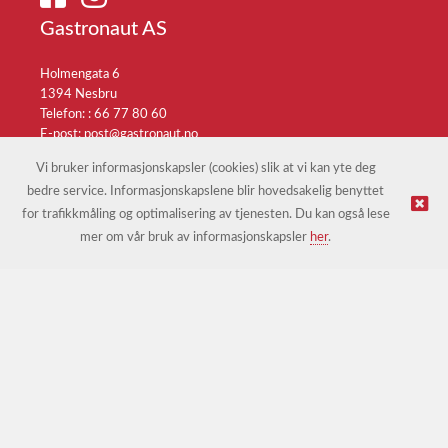
Gastronaut AS
Holmengata 6
1394 Nesbru
Telefon: :
66 77 80 60
E-post:
post@gastronaut.no
Selgerportal
Vi bruker informasjonskapsler (cookies) slik at vi kan yte deg
bedre service. Informasjonskapslene blir hovedsakelig benyttet
for trafikkmåling og optimalisering av tjenesten. Du kan også lese
© Gastronaut AS |
Nettbutikk levert av Kréatif
mer om vår bruk av informasjonskapsler
her
.