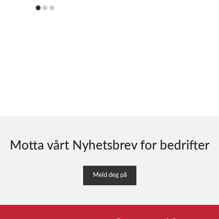
item
item
item
0
1
2
Motta vårt Nyhetsbrev for bedrifter
Meld deg på