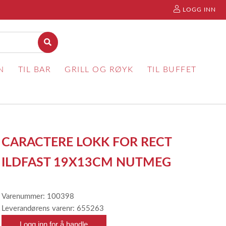
LOGG INN
N
TIL BAR
GRILL OG RØYK
TIL BUFFET
CARACTERE LOKK FOR RECT
ILDFAST 19X13CM NUTMEG
Varenummer: 100398
Leverandørens varenr: 655263
Logg inn for å handle