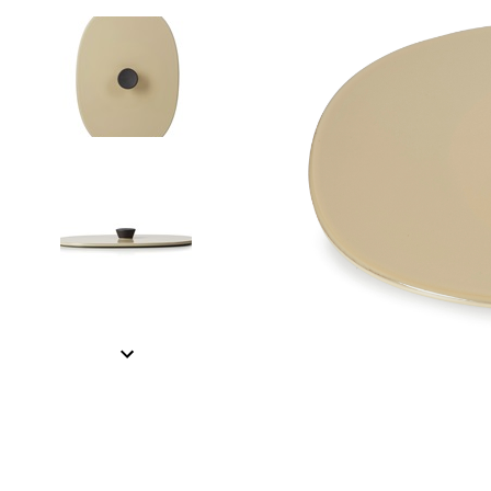
Item
1
of
3