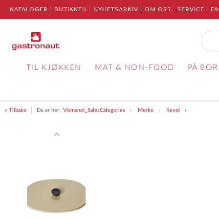
KATALOGER
BUTIKKEN
NYHETSARKIV
OM OSS
SERVICE
F
TIL KJØKKEN
MAT & NON-FOOD
PÅ BO
« Tilbake
Du er her:
Vismanet_SalesCategories
Merke
Revol