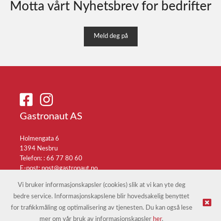
Motta vårt Nyhetsbrev for bedrifter
Meld deg på
Gastronaut AS
Holmengata 6
1394 Nesbru
Telefon: :
66 77 80 60
E-post:
post@gastronaut.no
Selgerportal
Vi bruker informasjonskapsler (cookies) slik at vi kan yte deg
bedre service. Informasjonskapslene blir hovedsakelig benyttet
for trafikkmåling og optimalisering av tjenesten. Du kan også lese
© Gastronaut AS |
Nettbutikk levert av Kréatif
mer om vår bruk av informasjonskapsler
her
.