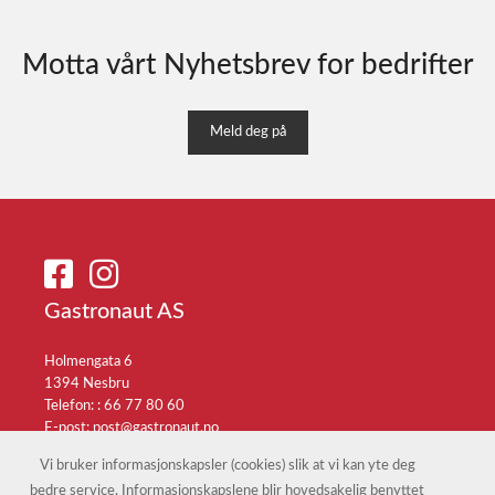
Motta vårt Nyhetsbrev for bedrifter
Meld deg på
Gastronaut AS
Holmengata 6
1394 Nesbru
Telefon: :
66 77 80 60
E-post:
post@gastronaut.no
Selgerportal
Vi bruker informasjonskapsler (cookies) slik at vi kan yte deg
bedre service. Informasjonskapslene blir hovedsakelig benyttet