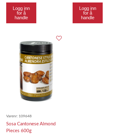
Logg inn
Logg inn
for å
for å
handle
handle
Varenr:
109648
Sosa Cantonese Almond
Pieces 600g