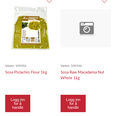
Varenr:
109502
Varenr:
109546
Sosa Pistachio Flour 1kg
Sosa Raw Macadamia Nut
Whole 1kg
Logg inn
Logg inn
for å
for å
handle
handle