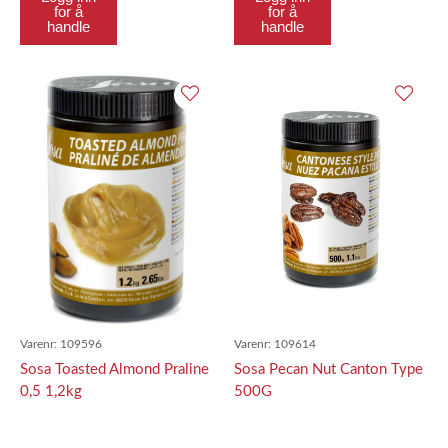
for å
for å
handle
handle
Varenr:
109596
Varenr:
109614
Sosa Toasted Almond Praline
Sosa Pecan Nut Canton Type
0,5 1,2kg
500G