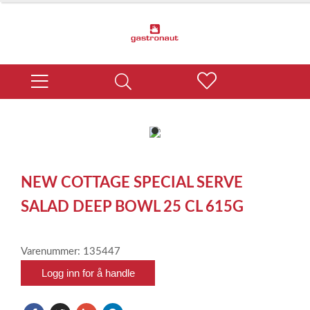
item
0
Item
1
NEW COTTAGE SPECIAL SERVE
of
1
SALAD DEEP BOWL 25 CL 615G
Varenummer: 135447
Logg inn for å handle