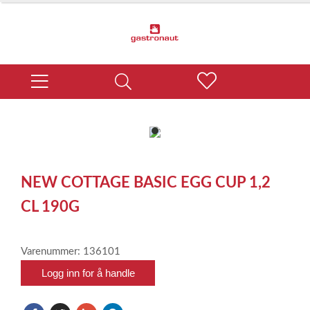
item
0
Item
1
NEW COTTAGE BASIC EGG CUP 1,2
of
1
CL 190G
Varenummer: 136101
Logg inn for å handle