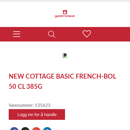
item
0
Item
1
NEW COTTAGE BASIC FRENCH-BOL
of
1
50 CL 385G
Varenummer: 135623
Logg inn for å handle