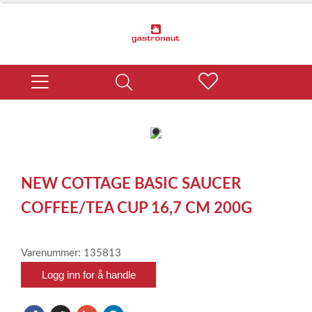
item
0
Item
1
NEW COTTAGE BASIC SAUCER
of
1
COFFEE/TEA CUP 16,7 CM 200G
Varenummer: 135813
Logg inn for å handle