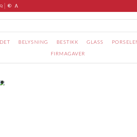
AQ
RDET
BELYSNING
BESTIKK
GLASS
PORSELE
FIRMAGAVER
item
0