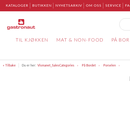
KATALOGER
BUTIKKEN
NYHETSARKIV
OM OSS
SERVICE
F
TIL KJØKKEN
MAT & NON-FOOD
PÅ BO
« Tilbake
Du er her:
Vismanet_SalesCategories
På Bordet
Porselen
Item
1
of
1