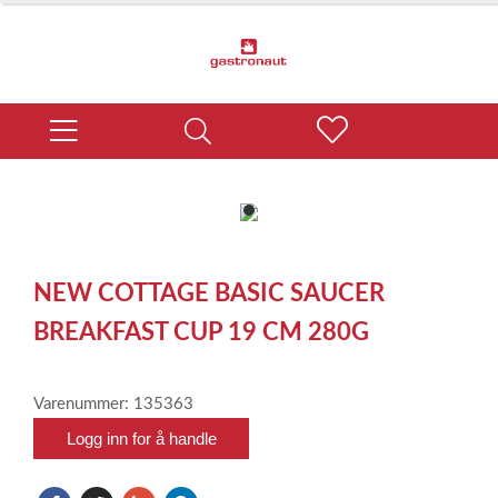
item
0
Item
1
NEW COTTAGE BASIC SAUCER
of
1
BREAKFAST CUP 19 CM 280G
Varenummer: 135363
Logg inn for å handle