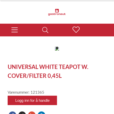
item
0
Item
1
UNIVERSAL WHITE TEAPOT W.
of
1
COVER/FILTER 0,45L
Varenummer: 121365
Logg inn for å handle